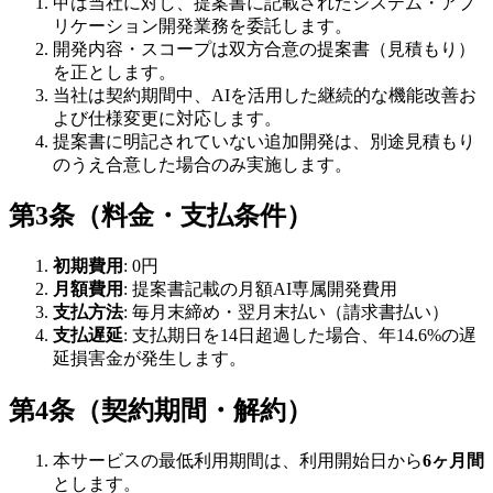
甲は当社に対し、提案書に記載されたシステム・アプ
リケーション開発業務を委託します。
開発内容・スコープは双方合意の提案書（見積もり）
を正とします。
当社は契約期間中、AIを活用した継続的な機能改善お
よび仕様変更に対応します。
提案書に明記されていない追加開発は、別途見積もり
のうえ合意した場合のみ実施します。
第3条（料金・支払条件）
初期費用
: 0円
月額費用
: 提案書記載の月額AI専属開発費用
支払方法
: 毎月末締め・翌月末払い（請求書払い）
支払遅延
: 支払期日を14日超過した場合、年14.6%の遅
延損害金が発生します。
第4条（契約期間・解約）
本サービスの最低利用期間は、利用開始日から
6ヶ月間
とします。